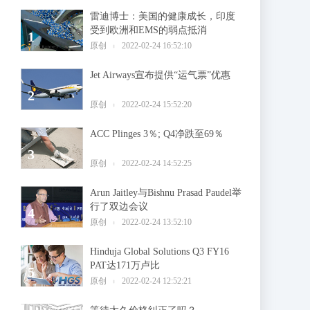
雷迪博士：美国的健康成长，印度
受到欧洲和EMS的弱点抵消
1
原创
2022-02-24 16:52:10
Jet Airways宣布提供“运气票”优惠
2
原创
2022-02-24 15:52:20
ACC Plinges 3％; Q4净跌至69％
3
原创
2022-02-24 14:52:25
Arun Jaitley与Bishnu Prasad Paudel举
行了双边会议
4
原创
2022-02-24 13:52:10
Hinduja Global Solutions Q3 FY16
PAT达171万卢比
5
原创
2022-02-24 12:52:21