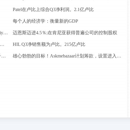
Patel在卢比上综合Q3净利润。2.1亿卢比
每个人的经济学：衡量新的GDP
印度愿意考虑长期固定价格合同供应燃气供应：Piyush Goyal.
迈恩斯迈进4.5％;在肯尼亚获得普遍公司的控制股权
fiCity在硅谷天使投资者和创始人获得1.2亿美元天使的资金
HIL Q3净销售额为卢比。215亿卢比
DB Realty Ender平;分配7.17卢比赎回偏好股份到子公司
雄心勃勃的目标！Askmebazaar计划筹款，设置进入“独角兽”俱乐部