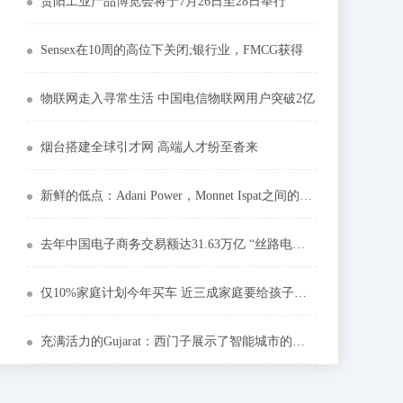
贵阳工业产品博览会将于7月26日至28日举行
Sensex在10周的高位下关闭;银行业，FMCG获得
物联网走入寻常生活 中国电信物联网用户突破2亿
烟台搭建全球引才网 高端人才纷至沓来
新鲜的低点：Adani Power，Monnet Ispat之间的股票中52周的股票
去年中国电子商务交易额达31.63万亿 “丝路电商”成经贸合作新亮点
仅10%家庭计划今年买车 近三成家庭要给孩子报班
充满活力的Gujarat：西门子展示了智能城市的解决方案