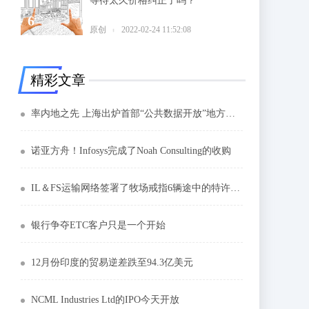
等待太久价格纠正了吗？
6
原创
2022-02-24 11:52:08
精彩文章
率内地之先 上海出炉首部“公共数据开放”地方政府规章
诺亚方舟！Infosys完成了Noah Consulting的收购
IL＆FS运输网络签署了牧场戒指6辆途中的特许协议
银行争夺ETC客户只是一个开始
12月份印度的贸易逆差跌至94.3亿美元
NCML Industries Ltd的IPO今天开放