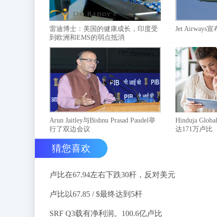
雷迪博士：美国的健康成长，印度受
Jet Airwa
到欧洲和EMS的弱点抵消
Arun Jaitley与Bishnu Prasad Paudel举
Hinduja Globa
行了双边会议
达171万卢比
猜您喜欢
卢比在67.94左右下跌30杆，反对美元
卢比以67.85 / $最终达到5杆
SRF Q3载有净利润。100.6亿卢比