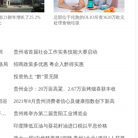
款在21财年增长了25.2%
总部位于伦敦的OLIO斥资3620万欧元
比
处理食物垃圾
训
贵州省首届社会工作实务技能大赛启动
格局
招商政策多优惠 粤企入黔得实惠
投资热土 “黔”景无限
贵州金沙：20万亩高粱、2.67万亩烤烟喜获丰收
稻谷
2021年8月贵州消费者信心及健康指数创下新高
松桃苗族自治县盘石镇“三驾马车”拉出人民群众平安幸福生活
贵州将举办第二届贵阳工业博览会
印度降低豆油与葵花籽油进口税以平息价格