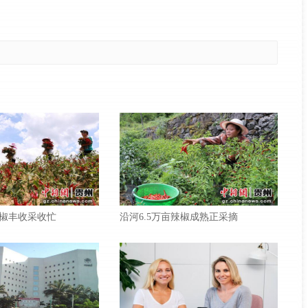
椒丰收采收忙
沿河6.5万亩辣椒成熟正采摘