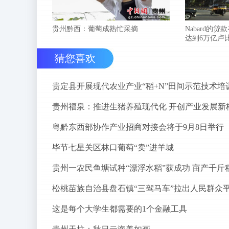
贵州黔西：葡萄成熟忙采摘
Nabard的贷
达到6万亿卢
猜您喜欢
贵定县开展现代农业产业“稻+N”田间示范技术培
贵州福泉：推进生猪养殖现代化 开创产业发展新
粤黔东西部协作产业招商对接会将于9月8日举行
毕节七星关区林口葡萄“卖”进羊城
贵州一农民鱼塘试种“漂浮水稻”获成功 亩产千斤
这是每个大学生都需要的1个金融工具