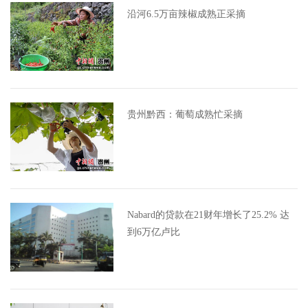
沿河6.5万亩辣椒成熟正采摘
贵州黔西：葡萄成熟忙采摘
Nabard的贷款在21财年增长了25.2% 达
到6万亿卢比