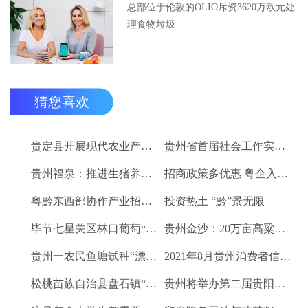
总部位于伦敦的OLIO斥资3620万欧元处
理食物垃圾
猜您喜欢
贵定县开展现代农业产业“稻+N”田间示范技术培训
贵州省首届社会工作实务技能大赛启动
贵州福泉：推进生猪养殖现代化 开创产业发展新格局
招商政策多优惠 粤企入黔得实惠
粤黔东西部协作产业招商对接会将于9月8日举行
投资热土 “黔”景无限
毕节七星关区林口葡萄“卖”进羊城
贵州金沙：20万亩高粱、2.67万亩烤烟喜获丰收
贵州一农民鱼塘试种“漂浮水稻”获成功 亩产千斤稻谷
2021年8月贵州消费者信心及健康指数创下新高
松桃苗族自治县盘石镇“三驾马车”拉出人民群众平安幸福生活
贵州将举办第二届贵阳工业博览会