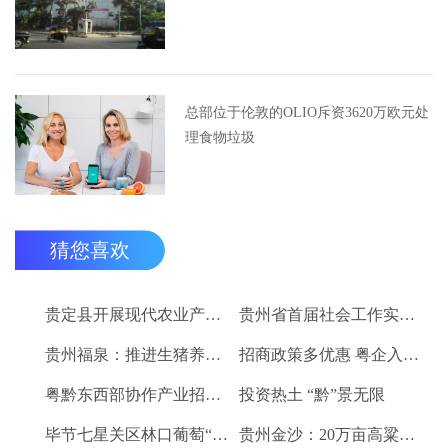
总部位于伦敦的OLIO斥资3620万欧元处
理食物垃圾
猜您喜欢
贵定县开展现代农业产业“稻+N”田间示范技术培训
贵州省首届社会工作实务技能大赛启动
贵州福泉：推进生猪养殖现代化 开创产业发展新格局
招商政策多优惠 粤企入黔得实惠
粤黔东西部协作产业招商对接会将于9月8日举行
投资热土 “黔”景无限
毕节七星关区林口葡萄“卖”进羊城
贵州金沙：20万亩高粱、2.67万亩烤烟喜获丰收