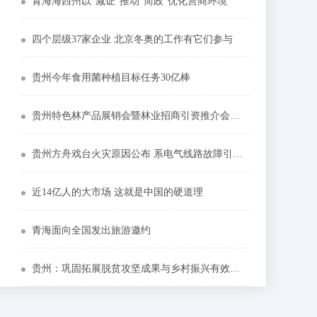
青海海西州以“减证”推动“简政”优化营商环境
四个层级37家企业 北京冬奥的工作有它们参与
贵州今年食用菌种植目标任务30亿棒
贵州特色林产品展销会暨林业招商引资推介会在京举行
贵州方舟戏台火灾原因公布 系电气线路故障引燃周围可燃物
近14亿人的大市场 这就是中国的硬道理
青海面向全国发出旅游邀约
贵州：巩固拓展脱贫攻坚成果与乡村振兴有效衔接