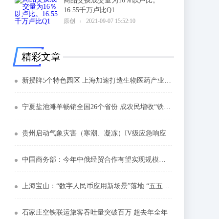
商品交换成交量为16％以卢比。
16.55千万卢比Q1
6
原创
2021-09-07 15:52:10
精彩文章
新授牌5个特色园区 上海加速打造生物医药产业创新高地
宁夏盐池滩羊畅销全国26个省份 成农民增收“铁杆庄稼”
贵州启动气象灾害（寒潮、凝冻）IV级应急响应
中国商务部：今年中俄经贸合作有望实现规模质量双提升
上海宝山：“数字人民币应用新场景”落地 “五五购物节”启动
石家庄空铁联运旅客吞吐量突破百万 超去年全年