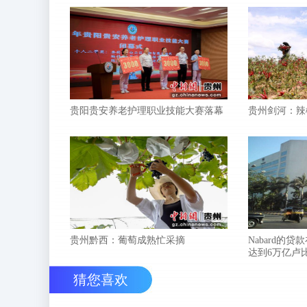
贵阳贵安养老护理职业技能大赛落幕
贵州剑河：辣
贵州黔西：葡萄成熟忙采摘
Nabard的贷
达到6万亿卢
猜您喜欢