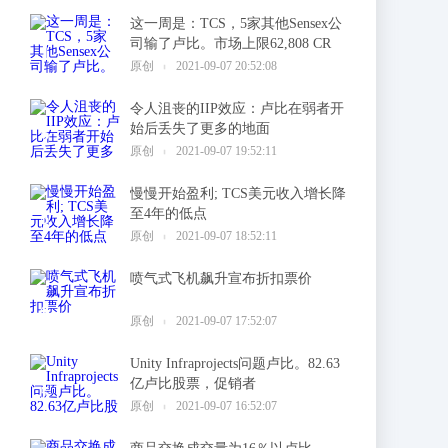
这一周是：TCS，5家其他Sensex公
司输了卢比。市场上限62,808 CR
1
原创
2021-09-07 20:52:08
令人沮丧的IIP效应：卢比在弱者开
始后丢失了更多的地面
2
原创
2021-09-07 19:52:11
慢慢开始盈利; TCS美元收入增长降
至4年的低点
3
原创
2021-09-07 18:52:11
喷气式飞机飙升宣布折扣票价
4
原创
2021-09-07 17:52:07
Unity Infraprojects问题卢比。82.63
亿卢比股票，促销者
5
原创
2021-09-07 16:52:07