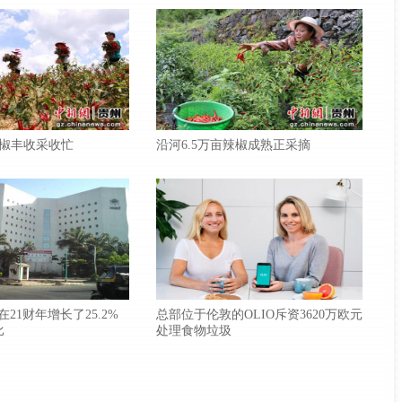
椒丰收采收忙
沿河6.5万亩辣椒成熟正采摘
款在21财年增长了25.2%
总部位于伦敦的OLIO斥资3620万欧元
比
处理食物垃圾