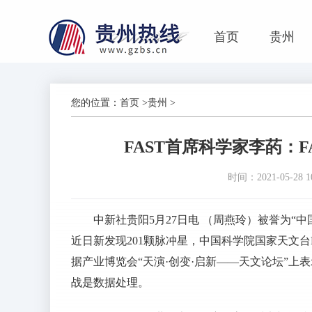
首页
贵州
您的位置：
首页
>
贵州
>
FAST首席科学家李菂：
时间：2021-05-28 10
中新社贵阳5月27日电 （周燕玲）被誉为“中
近日新发现201颗脉冲星，中国科学院国家天文台F
据产业博览会“天演·创变·启新——天文论坛”上
战是数据处理。