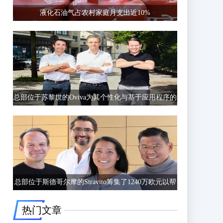
液化石油气占农村家庭月支出近10%
总部位于苏黎世的Oviva为其个性化与基于应用程序的
饮食和生活方式指导筹集了6750万欧元的C轮融资
总部位于斯德哥尔摩的Stravito筹集了1240万欧元以帮
助公司更好地了解客户行为
热门文章