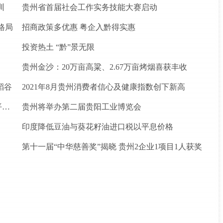
训
贵州省首届社会工作实务技能大赛启动
格局
招商政策多优惠 粤企入黔得实惠
投资热土 “黔”景无限
贵州金沙：20万亩高粱、2.67万亩烤烟喜获丰收
稻谷
2021年8月贵州消费者信心及健康指数创下新高
松桃苗族自治县盘石镇“三驾马车”拉出人民群众平安幸福生活
贵州将举办第二届贵阳工业博览会
印度降低豆油与葵花籽油进口税以平息价格
第十一届“中华慈善奖”揭晓 贵州2企业1项目1人获奖