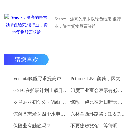
Sensex，漂亮的果末以绿色结束;银行
业，资本货物股票获益
猜您喜欢
Vedanta唤醒寻求提高卢比。25-30亿卢比
Petronet LNG蘸酱，因为RBI禁令新鲜FII购买
GSFC在扩展计划上飙升2％
印度工业商会表示有必要进一步推动家庭消费和私人投资
罗马尼亚初创公司Vatis Tech为其人工智能在线语音识别平台筹集了20万欧元
懒散！卢比在近日晴天结束
谅解备忘录为四个水电项目的发展，总容量为293兆瓦
六林兰西环路路：IL＆FS运输汇编2％
保险业有触底吗？
不要徒步旅馆，等待明确的工资和价格通胀迹象，IMF告诉喂养