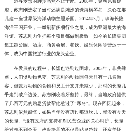
追寻梦想的脚步当然不止于此。2008年，金融风暴肆
虐，苏志刚选定了当时还满是滩涂的珠海横琴岛，决心在那
儿建一座世界级海洋动物主题乐园。2014年3月，珠海长隆
海洋王国开业，一举刷新多项行业之最，成为亚洲最大的海
洋馆。苏志刚力争把每个项目都做到极致，如今的长隆集团
集主题公园、酒店、商务会展、餐饮、娱乐休闲等营运于一
体，成为中国旅游行业的龙头企业。
在发展的过程中，长隆也遇到过困难。2003年，非典肆
虐，人们谈动物色变。苏志刚的动物园每天只有十几名游
客，但数万动物的食物和员工开支并未减少，那时的长隆几
乎走到破产边缘。苏志刚咬着牙坚持，最终，当地政府提供
了几百万元的贴息贷款帮他熬过了“寒冬”。现在回忆起来，
苏志刚依然感慨，如果当年没有迈过那道坎儿，就没有今天
的长隆。“没有政府的支持和对民营企业的关心呵护，长隆
绝对走不到今天。政府给我的不仅是贴息贷款，还有关怀。