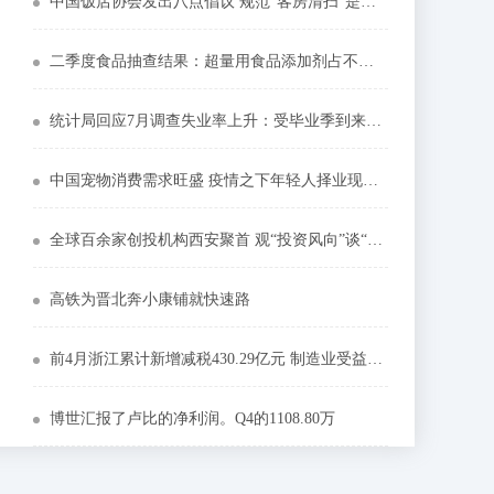
中国饭店协会发出八点倡议 规范“客房清扫”是重点
二季度食品抽查结果：超量用食品添加剂占不合格首因
统计局回应7月调查失业率上升：受毕业季到来影响
中国宠物消费需求旺盛 疫情之下年轻人择业现新机
全球百余家创投机构西安聚首 观“投资风向”谈“西部潜力”
高铁为晋北奔小康铺就快速路
前4月浙江累计新增减税430.29亿元 制造业受益明显
博世汇报了卢比的净利润。Q4的1108.80万