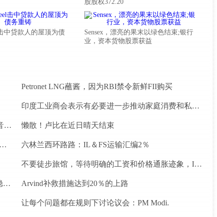
股股权372.20
Steel击中贷款人的屋顶为债
Sensex，漂亮的果末以绿色结束;银行
业，资本货物股票获益
Petronet LNG蘸酱，因为RBI禁令新鲜FII购买
印度工业商会表示有必要进一步推动家庭消费和私人投资
罗马尼亚初创公司Vatis Tech为其人工智能在线语音识别平台筹集了20万欧元
懒散！卢比在近日晴天结束
忘录为四个水电项目的发展，总容量为293兆瓦
六林兰西环路路：IL＆FS运输汇编2％
不要徒步旅馆，等待明确的工资和价格通胀迹象，IMF告诉喂养
为什么前景对于热，可再生和石油和天然气项目稳定？
Arvind补救措施达到20％的上路
让每个问题都在规则下讨论议会：PM Modi.