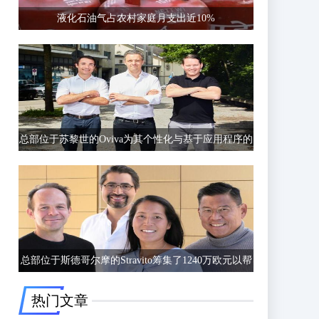
液化石油气占农村家庭月支出近10%
总部位于苏黎世的Oviva为其个性化与基于应用程序的
饮食和生活方式指导筹集了6750万欧元的C轮融资
总部位于斯德哥尔摩的Stravito筹集了1240万欧元以帮
助公司更好地了解客户行为
热门文章