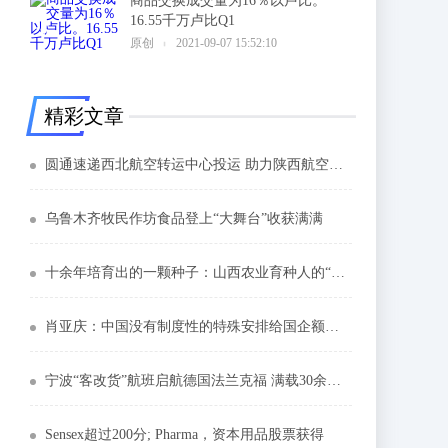
商品交换成交量为16％以卢比。
16.55千万卢比Q1
6
原创
2021-09-07 15:52:10
精彩文章
圆通速递西北航空转运中心投运 助力陕西航空物流枢纽建设
乌鲁木齐牧民作坊食品登上“大舞台”收获满满
十余年培育出的一颗种子：山西农业育种人的“匠心”
肖亚庆：中国没有制度性的特殊安排给国企额外补助
宁波“客改货”航班启航德国法兰克福 满载30余吨物资
Sensex超过200分; Pharma，资本用品股票获得