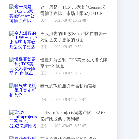
这一周是：TCS，5家其他Sensex公
司输了卢比。市场上限62,808 CR
1
原创
2021-09-07 20:52:08
令人沮丧的IIP效应：卢比在弱者开
始后丢失了更多的地面
2
原创
2021-09-07 19:52:11
慢慢开始盈利; TCS美元收入增长降
至4年的低点
3
原创
2021-09-07 18:52:11
喷气式飞机飙升宣布折扣票价
4
原创
2021-09-07 17:52:07
Unity Infraprojects问题卢比。82.63
亿卢比股票，促销者
5
原创
2021-09-07 16:52:07