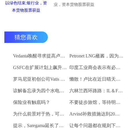
业，资本货物股票获益
猜您喜欢
Vedanta唤醒寻求提高卢比。25-30亿卢比
Petronet LNG蘸酱，因为RBI禁令新鲜FII购买
GSFC在扩展计划上飙升2％
印度工业商会表示有必要进一步推动家庭消费和私人投资
罗马尼亚初创公司Vatis Tech为其人工智能在线语音识别平台筹集了20万欧元
懒散！卢比在近日晴天结束
谅解备忘录为四个水电项目的发展，总容量为293兆瓦
六林兰西环路路：IL＆FS运输汇编2％
保险业有触底吗？
不要徒步旅馆，等待明确的工资和价格通胀迹象，IMF告诉喂养
为什么前景对于热，可再生和石油和天然气项目稳定？
Arvind补救措施达到20％的上路
提示，Saregama延长了强大的卷
让每个问题都在规则下讨论议会：PM Modi.