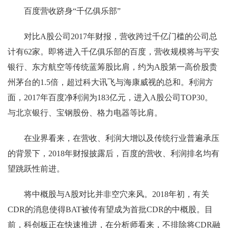
百度营收跻身“千亿俱乐部”
对比A股公司2017年财报，营收跨过千亿门槛的公司总
计有62家。即将进入千亿俱乐部的百度，营收规模将与平安
银行、东方航空等传统蓝筹股比肩，约为A股第一高价股贵
州茅台的1.5倍，超过科大讯飞与海康威视的总和。利润方
面，2017年百度净利润为183亿元，进入A股公司TOP30。
与北京银行、宝钢股份、格力电器等比肩。
在业界看来，在营收、利润大增以及传统行业普遍承压
的背景下，2018年财报披露后，百度的营收、利润排名均有
望跳跃性前进。
将中概股与A股对比并非空穴来风。2018年初，有关
CDR的消息使得BAT被传有望成为首批CDR的中概股。目
前，科创板正在快速推进，在分析师看来，不排除将CDR融