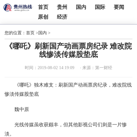
首页
贵州
国内
国际
要闻
原创
经济
您的位置：
首页
>
国内
>
《哪吒》刷新国产动画票房纪录 难改院
线惨淡传媒股垫底
时间：2019-08-02 14:19:09
来源：第一财经
《哪吒》独木难支：刷新国产动画票房纪录，难改院线
惨淡传媒股垫底
魏中原
光线传媒虽收获颇丰，但其他影视公司们则是一片惨
淡。