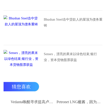
Bhushan Steel击中贷款人的屋顶为债务重
铸
Sensex，漂亮的果末以绿色结束;银行
业，资本货物股票获益
猜您喜欢
Vedanta唤醒寻求提高卢比。25-30亿卢比
Petronet LNG蘸酱，因为RBI禁令新鲜FII购买