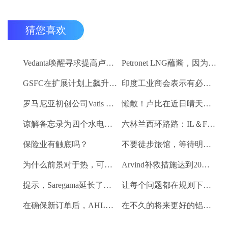
猜您喜欢
Vedanta唤醒寻求提高卢比。25-30亿卢比
Petronet LNG蘸酱，因为RBI禁令新鲜FII购买
GSFC在扩展计划上飙升2％
印度工业商会表示有必要进一步推动家庭消费和私人投资
罗马尼亚初创公司Vatis Tech为其人工智能在线语音识别平台筹集了20万欧元
懒散！卢比在近日晴天结束
谅解备忘录为四个水电项目的发展，总容量为293兆瓦
六林兰西环路路：IL＆FS运输汇编2％
保险业有触底吗？
不要徒步旅馆，等待明确的工资和价格通胀迹象，IMF告诉喂养
为什么前景对于热，可再生和石油和天然气项目稳定？
Arvind补救措施达到20％的上路
提示，Saregama延长了强大的卷
让每个问题都在规则下讨论议会：PM Modi.
在确保新订单后，AHLUWALIA合同率获3％
在不久的将来更好的铝业股票的时间？