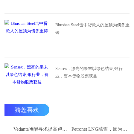
Bhushan Steel击中贷款人的屋顶为债务重
铸
Sensex，漂亮的果末以绿色结束;银行
业，资本货物股票获益
猜您喜欢
Vedanta唤醒寻求提高卢比。25-30亿卢比
Petronet LNG蘸酱，因为RBI禁令新鲜FII购买