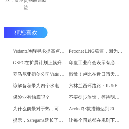
猜您喜欢
Vedanta唤醒寻求提高卢比。25-30亿卢比
Petronet LNG蘸酱，因为RBI禁令新鲜FII购买
GSFC在扩展计划上飙升2％
印度工业商会表示有必要进一步推动家庭消费和私人投资
罗马尼亚初创公司Vatis Tech为其人工智能在线语音识别平台筹集了20万欧元
懒散！卢比在近日晴天结束
谅解备忘录为四个水电项目的发展，总容量为293兆瓦
六林兰西环路路：IL＆FS运输汇编2％
保险业有触底吗？
不要徒步旅馆，等待明确的工资和价格通胀迹象，IMF告诉喂养
为什么前景对于热，可再生和石油和天然气项目稳定？
Arvind补救措施达到20％的上路
提示，Saregama延长了强大的卷
让每个问题都在规则下讨论议会：PM Modi.