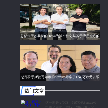
总部位于苏黎世的Oviva为其个性化与基于应用程序的
饮食和生活方式指导筹集了6750万欧元的C轮融资
总部位于斯德哥尔摩的Stravito筹集了1240万欧元以帮
助公司更好地了解客户行为
热门文章
这一周是：TCS，5家其他Sensex公
司输了卢比。市场上限62,808 CR