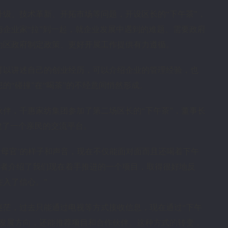
级、技术革新、开拓市场等问题，开设区长的“下午茶”，
企业家“拉”到一起，就企业发展中遇到的难题、需要政府
为区政府制定政策、更好开展工作提供有力遵循。
可以讲述自己的创业经历，可以介绍企业的管理经验，也
的“碰撞”在“喝茶”的不经意间悄然形成。
作伙伴，千惠家纺集团参加了第二场区长的“下午茶”，董事长
建了一个亲民的交流平台。
父母官’的样子和声音，现在不仅能面对面而且还喝着下午
会者介绍了我们现在着手推进的一个项目，取得很好地反
入了信心。”
迷茫，过去只能通过电视等方式接收信息，现在通过“下午
业发展方向，还能推荐项目和合作伙伴。这种方式的转变，