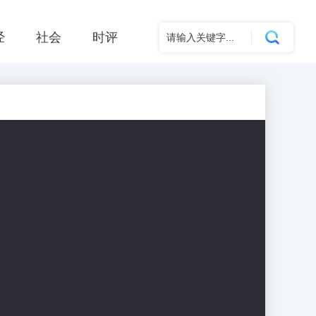
经
社会
时评