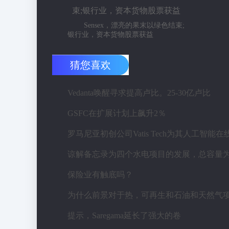
Sensex，漂亮的果末以绿色结束;
银行业，资本货物股票获益
猜您喜欢
Vedanta唤醒寻求提高卢比。25-30亿卢比
GSFC在扩展计划上飙升2％
保险业有触底吗？
提示，Saregama延长了强大的卷