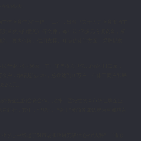
业帮助很大。
主体培育作为“一把手”工程，出台《关于大力培育市场主
高质量发展的意见》等文件，每年设2亿多元专项资金，聚
准入、要素保障、信用支撑、环境优化等方面，采取以奖
。
业民营企业达486家，其中销售收入过亿元的企业102家，
万余户，增幅超过20%，总数达到19万户，个体工商户和民
852亿元。
与内外资企业的合资合作。此外，区域性资本市场挂牌企业
驰名商标，其中，“即发”、“金王”被商务部认定为重点培育
企业家心中燃起了对市场和政府充满信心的“火种”，“通心