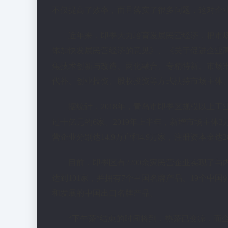
不仅提高了效率，而且落实了很多问题，这对企
近年来，即墨大力培育发展民营经济，把市场
体加快发展民营经济的意见》、《关于促进企业
焦技术创新与改造、两化融合、专精特新、市场
代补、创业投资、股权投资等方式扶持市场主体
据统计，2018年，青岛市即墨区规模以上工
过十亿元的6家。2019年上半年，新增市场主体3
营企业分别达14.9万户和4.9万家，注册资本金达2
目前，即墨区有2200余家民营企业实现了
达到101家，并拥有7个中国名牌产品、19个中国
和发展的中国出口名牌产品。
“下午茶”结束的时间将到，热茶已变凉，而