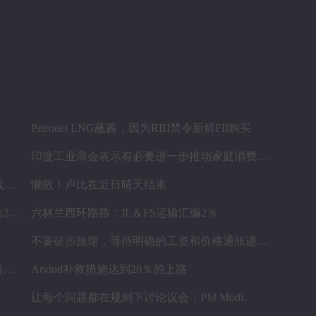
Petronet LNG蘸酱，因为RBI禁令新鲜FII购买
印度工业商会表示有必要进一步推动家庭消费和私人投资
罗马尼亚初创公司Vatis Tech为其人工智能在线语音识别平台筹集了20万欧元
懒散！卢比在近日晴天结束
谅解备忘录为四个水电项目的发展，总容量为293兆瓦
六林兰西环路路：IL＆FS运输汇编2％
不要徒步旅馆，等待明确的工资和价格通胀迹象，IMF告诉喂养
为什么前景对于热，可再生和石油和天然气项目稳定？
Arvind补救措施达到20％的上路
让每个问题都在规则下讨论议会：PM Modi.