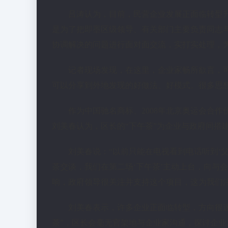
吕涛认为，目前，民营企业发展正面临转型升
是为了把即墨区级领导、有关部门主要负责同志与
协调解决的问题进行面对面交流，实打实处理，
记者现场发现，在这里，企业家畅所欲言，
可以分享到外地发现的好做法、好模式。很多思想
作为中国驰名商标、2008年北京奥运会合
刘美春认为，区长的“下午茶”为企业与政府间搭
刘美春说：“以前只能在电视看到电话听到‘
茶交谈，我们在第二场‘下午茶’主动上台，向与
响，政府领导很关注并支持这个项目，这为我们注
刘美春表示，许多企业正面临转型，方向很
茶”，区长会毫无官架地与企业家沟通，探讨企