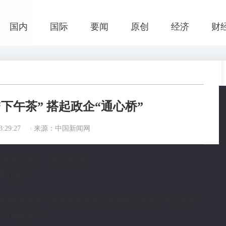
国内
国际
要闻
原创
经济
财
下午茶” 搭起政企“通心桥”
:29:27
来源：中国新闻网
想的平台。 毛向华 摄
通心桥”
商都”的美誉，民营经济是即墨的骄傲，撑起了即墨经济
和市场的活力。