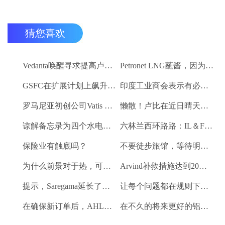
猜您喜欢
Vedanta唤醒寻求提高卢比。25-30亿卢比
Petronet LNG蘸酱，因为RBI禁令新鲜FII购买
GSFC在扩展计划上飙升2％
印度工业商会表示有必要进一步推动家庭消费和私人投资
罗马尼亚初创公司Vatis Tech为其人工智能在线语音识别平台筹集了20万欧元
懒散！卢比在近日晴天结束
谅解备忘录为四个水电项目的发展，总容量为293兆瓦
六林兰西环路路：IL＆FS运输汇编2％
保险业有触底吗？
不要徒步旅馆，等待明确的工资和价格通胀迹象，IMF告诉喂养
为什么前景对于热，可再生和石油和天然气项目稳定？
Arvind补救措施达到20％的上路
提示，Saregama延长了强大的卷
让每个问题都在规则下讨论议会：PM Modi.
在确保新订单后，AHLUWALIA合同率获3％
在不久的将来更好的铝业股票的时间？