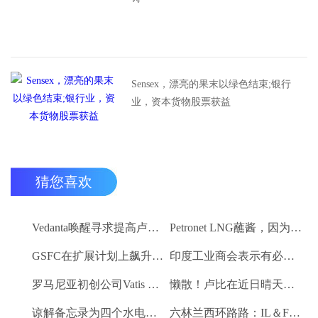
Sensex，漂亮的果末以绿色结束;银行
业，资本货物股票获益
猜您喜欢
Vedanta唤醒寻求提高卢比。25-30亿卢比
Petronet LNG蘸酱，因为RBI禁令新鲜FII购买
GSFC在扩展计划上飙升2％
印度工业商会表示有必要进一步推动家庭消费和私人投资
罗马尼亚初创公司Vatis Tech为其人工智能在线语音识别平台筹集了20万欧元
懒散！卢比在近日晴天结束
谅解备忘录为四个水电项目的发展，总容量为293兆瓦
六林兰西环路路：IL＆FS运输汇编2％