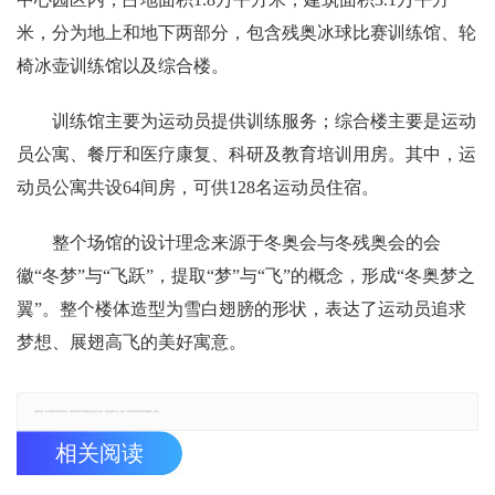
米，分为地上和地下两部分，包含残奥冰球比赛训练馆、轮
椅冰壶训练馆以及综合楼。
训练馆主要为运动员提供训练服务；综合楼主要是运动
员公寓、餐厅和医疗康复、科研及教育培训用房。其中，运
动员公寓共设64间房，可供128名运动员住宿。
整个场馆的设计理念来源于冬奥会与冬残奥会的会
徽“冬梦”与“飞跃”，提取“梦”与“飞”的概念，形成“冬奥梦之
翼”。整个楼体造型为雪白翅膀的形状，表达了运动员追求
梦想、展翅高飞的美好寓意。
郑重声明：本文版权归原作者所有，转载文章仅为传播更多信息之目的，如有侵权行为，请第一时间联系我们修改或删除，多谢。
相关阅读