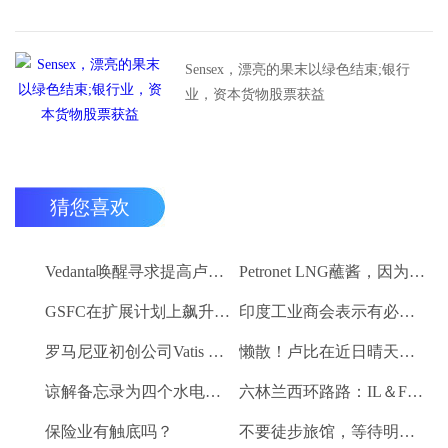
Sensex，漂亮的果末以绿色结束;银行
业，资本货物股票获益
猜您喜欢
Vedanta唤醒寻求提高卢比。25-30亿卢比
Petronet LNG蘸酱，因为RBI禁令新鲜FII购买
GSFC在扩展计划上飙升2％
印度工业商会表示有必要进一步推动家庭消费和私人投资
罗马尼亚初创公司Vatis Tech为其人工智能在线语音识别平台筹集了20万欧元
懒散！卢比在近日晴天结束
谅解备忘录为四个水电项目的发展，总容量为293兆瓦
六林兰西环路路：IL＆FS运输汇编2％
保险业有触底吗？
不要徒步旅馆，等待明确的工资和价格通胀迹象，IMF告诉喂养