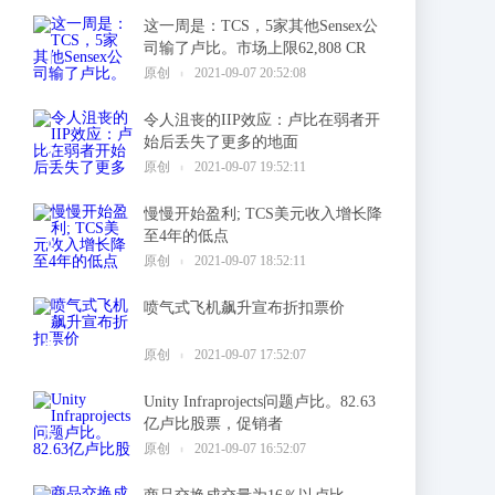
这一周是：TCS，5家其他Sensex公
司输了卢比。市场上限62,808 CR
1
原创
2021-09-07 20:52:08
令人沮丧的IIP效应：卢比在弱者开
始后丢失了更多的地面
2
原创
2021-09-07 19:52:11
慢慢开始盈利; TCS美元收入增长降
至4年的低点
3
原创
2021-09-07 18:52:11
喷气式飞机飙升宣布折扣票价
4
原创
2021-09-07 17:52:07
Unity Infraprojects问题卢比。82.63
亿卢比股票，促销者
5
原创
2021-09-07 16:52:07