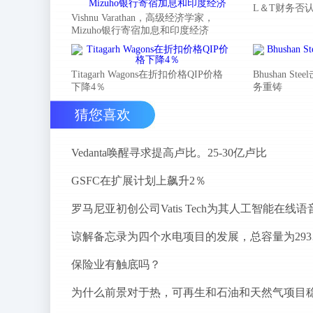
L＆T财务否
Vishnu Varathan，高级经济学家，
Mizuho银行寄宿加息和印度经济
Titagarh Wagons在折扣价格QIP价格
Bhushan 
下降4％
务重铸
猜您喜欢
Vedanta唤醒寻求提高卢比。25-30亿卢比
GSFC在扩展计划上飙升2％
谅解备
保险业有触底吗？