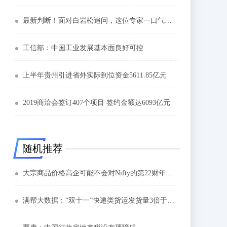
最新判断！面对白岩松追问，这位专家一口气说了四个“最”
工信部：中国工业发展基本面良好可控
上半年贵州引进省外实际到位资金5611.85亿元
2019商洽会签订407个项目 签约金额达6093亿元
随机推荐
大宗商品价格高企可能不会对Nifty的第22财年收益造成太大影响
满帮大数据：“双十一”快递类货运发货量3倍于上月同期