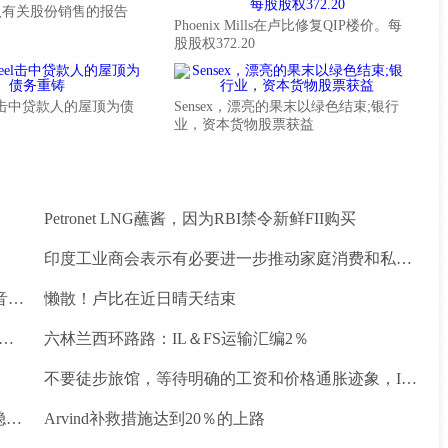
认有关股份销售的报告
Phoenix Mills在卢比修复QIP楼价。每
股股权372.20
Steel击中贷款人的屋顶为债
Sensex，漂亮的果末以绿色结束;银行
业，资本货物股票获益
Petronet LNG蘸酱，因为RBI禁令新鲜FII购买
印度工业商会表示有必要进一步推动家庭消费和私人投资
罗马尼亚初创公司Vatis Tech为其人工智能在线语音识别平台筹集了20万欧元
懒散！卢比在近日晴天结束
忘录为四个水电项目的发展，总容量为293兆瓦
六林兰西环路路：IL＆FS运输汇编2％
不要徒步旅馆，等待明确的工资和价格通胀迹象，IMF告诉喂养
为什么前景对于热，可再生和石油和天然气项目稳定？
Arvind补救措施达到20％的上路