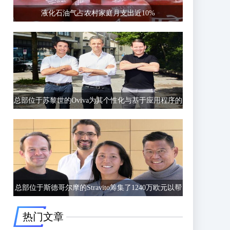
液化石油气占农村家庭月支出近10%
总部位于苏黎世的Oviva为其个性化与基于应用程序的
饮食和生活方式指导筹集了6750万欧元的C轮融资
总部位于斯德哥尔摩的Stravito筹集了1240万欧元以帮
助公司更好地了解客户行为
热门文章