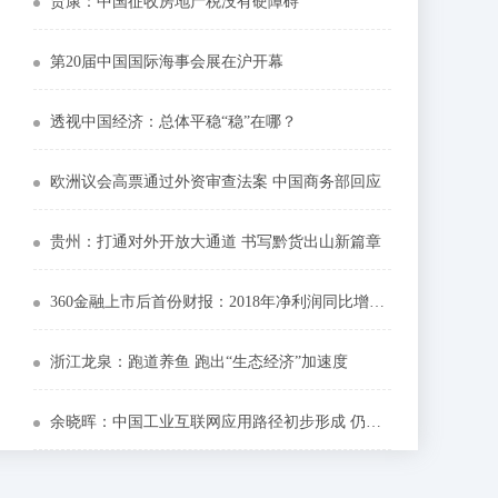
贾康：中国征收房地产税没有硬障碍
第20届中国国际海事会展在沪开幕
透视中国经济：总体平稳“稳”在哪？
欧洲议会高票通过外资审查法案 中国商务部回应
贵州：打通对外开放大通道 书写黔货出山新篇章
360金融上市后首份财报：2018年净利润同比增624%
浙江龙泉：跑道养鱼 跑出“生态经济”加速度
余晓晖：中国工业互联网应用路径初步形成 仍需长远规划