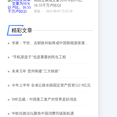
商品交换成交量为16％以卢比。
16.55千万卢比Q1
6
原创
2021-09-07 15:52:10
精彩文章
专家：平价、去财政补贴将成中国新能源发展主基调
“手机菜篮子”也是重要的民生工程
未来几年 贵州将建“三大铁路”
今年上半年 全省公路水路固定资产投资522.9亿元
IMF总裁：中国复工复产对世界是好消息
中欧伦敦论坛聚焦中国消费升级新机遇