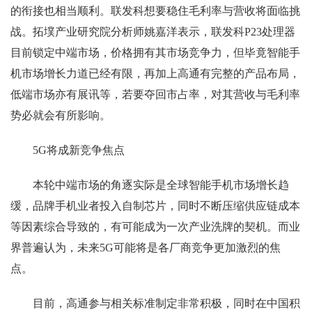
的衔接也相当顺利。联发科想要稳住毛利率与营收将面临挑
战。拓墣产业研究院分析师姚嘉洋表示，联发科P23处理器
目前锁定中端市场，价格拥有其市场竞争力，但毕竟智能手
机市场增长力道已经有限，再加上高通有完整的产品布局，
低端市场亦有展讯等，若要夺回市占率，对其营收与毛利率
势必就会有所影响。
5G将成新竞争焦点
本轮中端市场的角逐实际是全球智能手机市场增长趋
缓，品牌手机业者投入自制芯片，同时不断压缩供应链成本
等因素综合导致的，有可能成为一次产业洗牌的契机。而业
界普遍认为，未来5G可能将是各厂商竞争更加激烈的焦
点。
目前，高通参与相关标准制定非常积极，同时在中国积