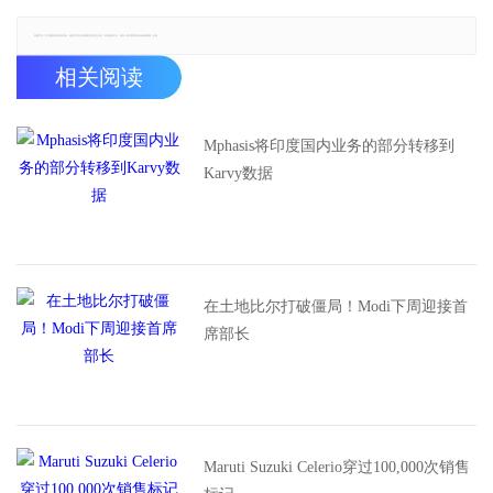
郑重声明：本文版权归原作者所有，转载文章仅为传播更多信息之目的，如有侵权行为，请第一时间联系我们修改或删除，多谢。
相关阅读
Mphasis将印度国内业务的部分转移到
Karvy数据
在土地比尔打破僵局！Modi下周迎接首
席部长
Maruti Suzuki Celerio穿过100,000次销售