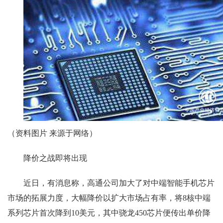
（资料图片 来源于网络）
降价之战即将出现
近日，有消息称，高通公司加大了对中端智能手机芯片
市场的拓展力度，大幅降价以扩大市场占有率，将8核中端
系列芯片首次降到10美元，其中骁龙450芯片便传出单价降