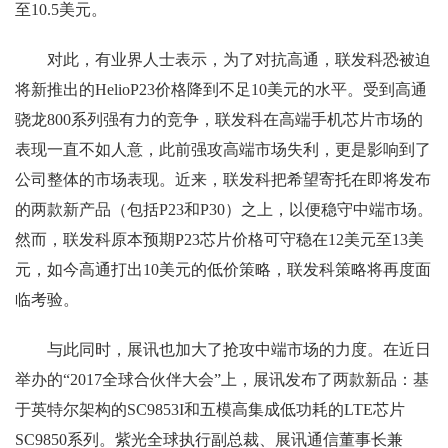
至10.5美元。
对此，有业界人士表示，为了对抗高通，联发科恐被迫
将新推出的HelioP23价格降到不足10美元的水平。受到高通
骁龙800系列强有力的竞争，联发科在高端手机芯片市场的
表现一直不如人意，此前强攻高端市场失利，更是影响到了
公司整体的市场表现。近来，联发科把希望寄托在即将发布
的两款新产品（包括P23和P30）之上，以便稳守中端市场。
然而，联发科原本预期P23芯片价格可守稳在12美元至13美
元，如今高通打出10美元的低价策略，联发科策略将再度面
临考验。
与此同时，展讯也加大了抢攻中端市场的力度。在近日
举办的“2017全球合伙伴大会”上，展讯发布了两款新品：基
于英特尔架构的SC9853I和五模高集成低功耗的LTE芯片
SC9850系列。紫光全球执行副总裁、展讯通信董事长兼