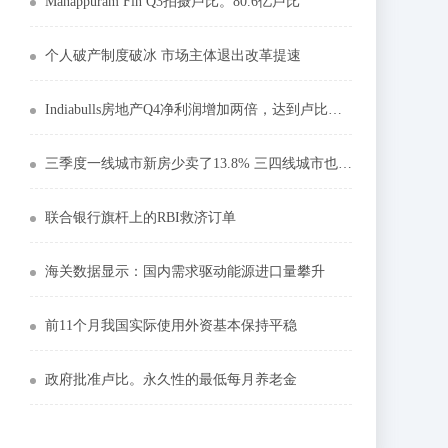
Manappuram Fin Q3拍摄卢比。80.6亿卢比
个人破产制度破冰 市场主体退出改革提速
Indiabulls房地产Q4净利润增加两倍，达到卢比。93.13亿卢比
三季度一线城市新房少卖了13.8% 三四线城市也“凉凉”
联合银行旗杆上的RBI救济订单
海关数据显示：国内需求驱动能源进口量攀升
前11个月我国实际使用外资基本保持平稳
政府批准卢比。永久性的最低每月养老金