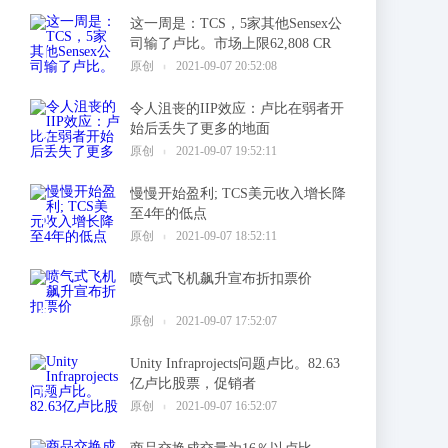
这一周是：TCS，5家其他Sensex公
司输了卢比。市场上限62,808 CR
1
原创
2021-09-07 20:52:08
令人沮丧的IIP效应：卢比在弱者开
始后丢失了更多的地面
2
原创
2021-09-07 19:52:11
慢慢开始盈利; TCS美元收入增长降
至4年的低点
3
原创
2021-09-07 18:52:11
喷气式飞机飙升宣布折扣票价
4
原创
2021-09-07 17:52:07
Unity Infraprojects问题卢比。82.63
亿卢比股票，促销者
5
原创
2021-09-07 16:52:07