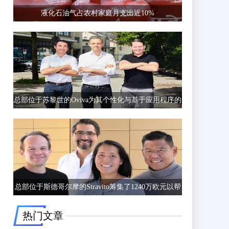
液化石油气占农村家庭月支出近10%
总部位于苏黎世的Oviva为其个性化与基于应用程序的
饮食和生活方式指导筹集了6750万欧元的C轮融资
总部位于斯德哥尔摩的Stravito筹集了1240万欧元以帮
助公司更好地了解客户行为
热门文章