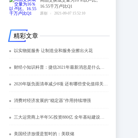
商品交换成交量为16％以卢比。
16.55千万卢比Q1
6
原创
2021-09-07 15:52:10
精彩文章
以实物挺服务 让制造业和服务业擦出火花
财经小知识科普：捷信2021年最新消息是什么样一文了解
2020年版负面清单减少8项 还有哪些变化值得关注？
消费对经济发展的“稳定器”作用持续增强
三大运营商上半年5G投资880亿 全年基站建设提速扩围
美国经济放缓是暂时的：美联储