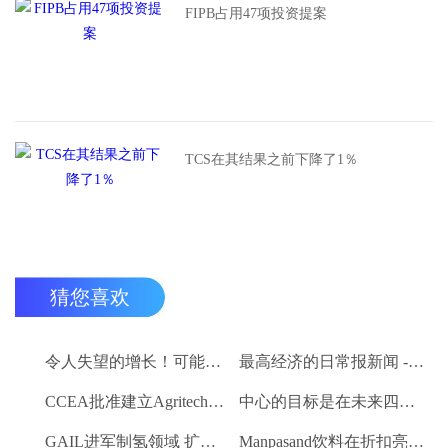
FIPB占用47项投资提案
TCS在其结果之前下降了1％
猜您喜欢
令人失望的增长！可能在下面的估计值为2.7％
最高经济的日常报新闻 - 2015年7月9日
CCEA批准建立Agritech基础设施基金;卢比的分配预算。200亿卢比
中心的目标是在未来四个月内创建一个包含8000万农民的数据库
GAIL进军制氢领域 扩大其可再生能源产品组合
Manpasand饮料在折扣亮相时交易