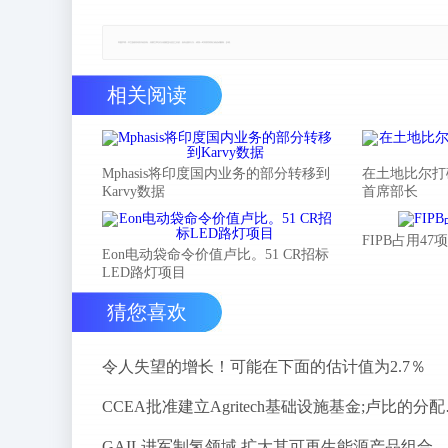
郑重声明：本文版权归原作者所有，转载文章仅为传播更多信息之目的，如有侵权行为，请第一时间联系我们修改或删除，多谢。
相关阅读
Mphasis将印度国内业务的部分转移到
在土地比尔打
Karvy数据
首席部长
FIPB占用4
Eon电动袋命令价值卢比。51 CR招标
LED路灯项目
猜您喜欢
令人失望的增长！可能在下面的估计值为2.7％
CCEA批准
GAIL进军制氢领域 扩大其可再生能源产品组合