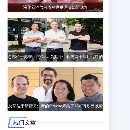
液化石油气占农村家庭月支出近10%
总部位于苏黎世的Oviva为其个性化与基于应用程序的
饮食和生活方式指导筹集了6750万欧元的C轮融资
总部位于斯德哥尔摩的Stravito筹集了1240万欧元以帮
助公司更好地了解客户行为
热门文章