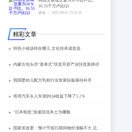
商品交换成交量为16％以卢比。
16.55千万卢比Q1
6
原创
2021-09-07 15:52:10
精彩文章
特色小镇该特在哪儿 文化传承成首选
内蒙古包头市“菜单式”扶贫开辟产业扶贫新路径
我国婴幼儿配方乳粉行业发展短板亟待补齐
塔塔汽车令人失望的Q4收益下降了5.2％
“日本制造”加速回流本土为哪般
国家发改委：预计节假日期间物价涨幅不大 总体平稳运行