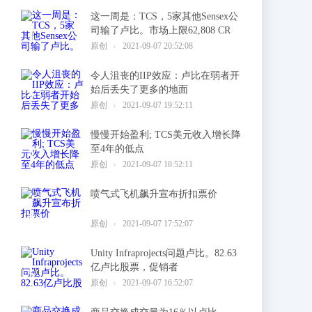
这一周是：TCS，5家其他Sensex公
司输了卢比。市场上限62,808 CR
1
原创
2021-09-07 20:52:08
令人沮丧的IIP效应：卢比在弱者开
始后丢失了更多的地面
2
原创
2021-09-07 19:52:11
慢慢开始盈利; TCS美元收入增长降
至4年的低点
3
原创
2021-09-07 18:52:11
喷气式飞机飙升宣布折扣票价
4
原创
2021-09-07 17:52:07
Unity Infraprojects问题卢比。82.63
亿卢比股票，促销者
5
原创
2021-09-07 16:52:07