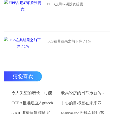
FIPB占用47项投资提案
TCS在其结果之前下降了1％
猜您喜欢
令人失望的增长！可能在下面的估计值为2.7％
最高经济的日常报新闻 - 2015年7月9日
CCEA批准建立Agritech基础设施基金;卢比的分配预算。200亿卢比
中心的目标是在未来四个月内创建一个包含8000万农民的数据库
GAIL进军制氢领域 扩大其可再生能源产品组合
Manpasand饮料在折扣亮相时交易