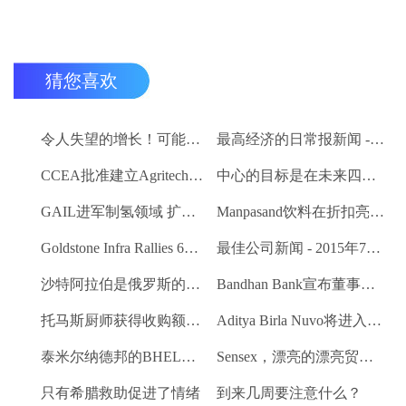
猜您喜欢
令人失望的增长！可能在下面的估计值为2.7％
最高经济的日常报新闻 - 2015年7月9日
CCEA批准建立Agritech基础设施基金;卢比的分配预算。200亿卢比
中心的目标是在未来四个月内创建一个包含8000万农民的数据库
GAIL进军制氢领域 扩大其可再生能源产品组合
Manpasand饮料在折扣亮相时交易
Goldstone Infra Rallies 6％;计划出售聚合物绝缘人司
最佳公司新闻 - 2015年7月8日
沙特阿拉伯是俄罗斯的背后离开美国吗？
Bandhan Bank宣布董事会，推出徽标
托马斯厨师获得收购额外的办公空间
Aditya Birla Nuvo将进入太阳能
泰米尔纳德邦的BHEL佣金500 MW热量单位
Sensex，漂亮的漂亮贸易略有
只有希腊救助促进了情绪
到来几周要注意什么？