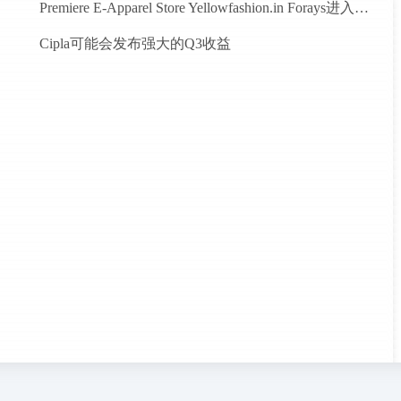
Premiere E-Apparel Store Yellowfashion.in Forays进入Srilanka
Cipla可能会发布强大的Q3收益