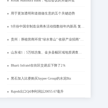
Kotak Mahindra Bank：电话会议的关键外卖
用于更加透明和道德做生意的五个关键趋势
9月份中国非制造业商务活动指数创年内新高 复苏基本面扩大
贵州：厚植营商环境“绿水青山” 收获产业招商“金山银山”
山东省1：5万纸坊集、金乡县幅区域地质调查项目野外工作顺利完成
Bharti Infratel在街区交易后下降了2％
黑石加入比赛购买Jaypee Group的水泥Biz
Rajesh出口Q4净利润以20055.67毫升