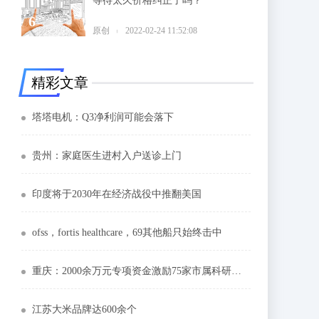
等待太久价格纠正了吗？
6
原创
2022-02-24 11:52:08
精彩文章
塔塔电机：Q3净利润可能会落下
贵州：家庭医生进村入户送诊上门
印度将于2030年在经济战役中推翻美国
ofss，fortis healthcare，69其他船只始终击中
重庆：2000余万元专项资金激励75家市属科研机构
江苏大米品牌达600余个