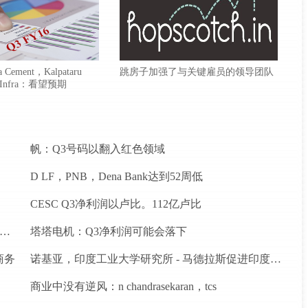
 Cement，Kalpataru
跳房子加强了与关键雇员的领导团队
 Infra：看望预期
帆：Q3号码以翻入红色领域
D LF，PNB，Dena Bank达到52周低
CESC Q3净利润以卢比。112亿卢比
ndigo推出德里之间的新航班到昌迪加尔和斋浦尔到浦那路线
塔塔电机：Q3净利润可能会落下
商务
诺基亚，印度工业大学研究所 - 马德拉斯促进印度农村的宽带连接
商业中没有逆风：n chandrasekaran，tcs