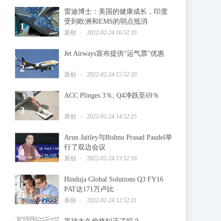
雷迪博士：美国的健康成长，印度
受到欧洲和EMS的弱点抵消
1
原创
2022-02-24 16:52:10
Jet Airways宣布提供“运气票”优惠
2
原创
2022-02-24 15:52:20
ACC Plinges 3％; Q4净跌至69％
3
原创
2022-02-24 14:52:25
Arun Jaitley与Bishnu Prasad Paudel举
行了双边会议
4
原创
2022-02-24 13:52:10
Hinduja Global Solutions Q3 FY16
PAT达171万卢比
5
原创
2022-02-24 12:52:21