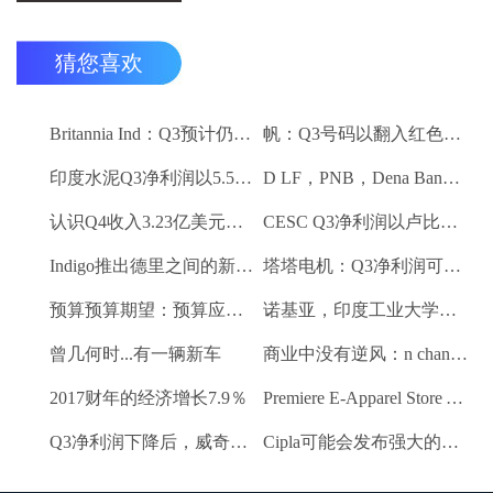
猜您喜欢
Britannia Ind：Q3预计仍然保持强劲
帆：Q3号码以翻入红色领域
印度水泥Q3净利润以5.5卢比;销量下降10.3％
D LF，PNB，Dena Bank达到52周低
认识Q4收入3.23亿美元VS $ 3.18 BN（QOQ）
CESC Q3净利润以卢比。112亿卢比
Indigo推出德里之间的新航班到昌迪加尔和斋浦尔到浦那路线
塔塔电机：Q3净利润可能会落下
预算预算期望：预算应该有一些有利的改革电子商务
诺基亚，印度工业大学研究所 - 马德拉斯促进印度农村的宽带连接
曾几何时...有一辆新车
商业中没有逆风：n chandrasekaran，tcs
2017财年的经济增长7.9％
Premiere E-Apparel Store Yellowfashion.in Forays进入Srilanka
Q3净利润下降后，威奇庄园项目下跌6.7％
Cipla可能会发布强大的Q3收益