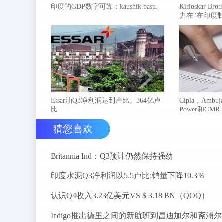
印度的GDP数字可靠：kaushik basu.
Kirloskar 
力在“在印度
Essar油Q3净利润达到卢比。364亿卢
Cipla，Ambuja
比
Power和GMR
猜您喜欢
Britannia Ind：Q3预计仍然保持强劲
印度水泥Q3净利润以5.5卢比;销量下降10.3％
认识Q4收入3.23亿美元VS $ 3.18 BN（QOQ）
I