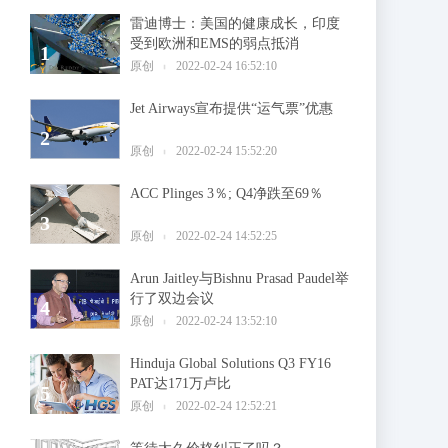
雷迪博士：美国的健康成长，印度
受到欧洲和EMS的弱点抵消
1
原创
2022-02-24 16:52:10
Jet Airways宣布提供“运气票”优惠
2
原创
2022-02-24 15:52:20
ACC Plinges 3％; Q4净跌至69％
3
原创
2022-02-24 14:52:25
Arun Jaitley与Bishnu Prasad Paudel举
行了双边会议
4
原创
2022-02-24 13:52:10
Hinduja Global Solutions Q3 FY16
PAT达171万卢比
5
原创
2022-02-24 12:52:21