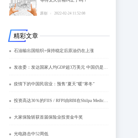
等待太久价格纠正了吗？
6
原创
2022-02-24 11:52:08
精彩文章
石油输出国组织+保持稳定后原油仍在上涨
发改委：发达国家人均GDP超3万美元 中国仍是发展中国家
疫情下的中国民宿业：预售“夏天”暖“寒冬”
投资高达30％的FIIS / RFPI由RBI在Shilpa Medicare允许;股票飙升3％
大家保险斩获首届保险业投资金牛奖
光电路击中52周低