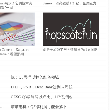
Brothers展示了它的技术实
Sensex，漂亮跌破1％;它，金属阻力
制造”一周
 Cement，Kalpataru
跳房子加强了与关键雇员的领导团队
 Infra：看望预期
帆：Q3号码以翻入红色领域
D LF，PNB，Dena Bank达到52周低
CESC Q3净利润以卢比。112亿卢比
ndigo推出德里之间的新航班到昌迪加尔和斋浦尔到浦那路线
塔塔电机：Q3净利润可能会落下