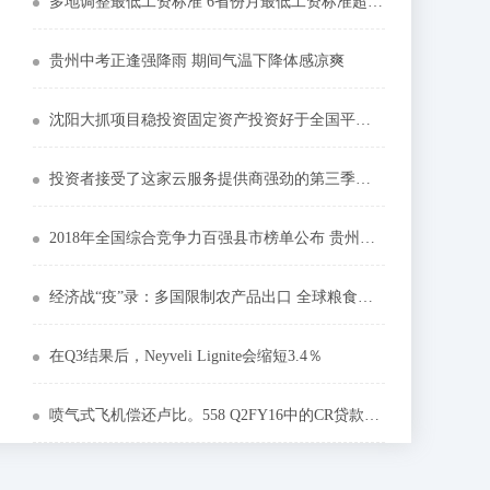
多地调整最低工资标准 6省份月最低工资标准超2000元
贵州中考正逢强降雨 期间气温下降体感凉爽
沈阳大抓项目稳投资固定资产投资好于全国平均水平
投资者接受了这家云服务提供商强劲的第三季度报告
2018年全国综合竞争力百强县市榜单公布 贵州以三席居西部之首
经济战“疫”录：多国限制农产品出口 全球粮食安全前景如何？
在Q3结果后，Neyveli Lignite会缩短3.4％
喷气式飞机偿还卢比。558 Q2FY16中的CR贷款：CO官方