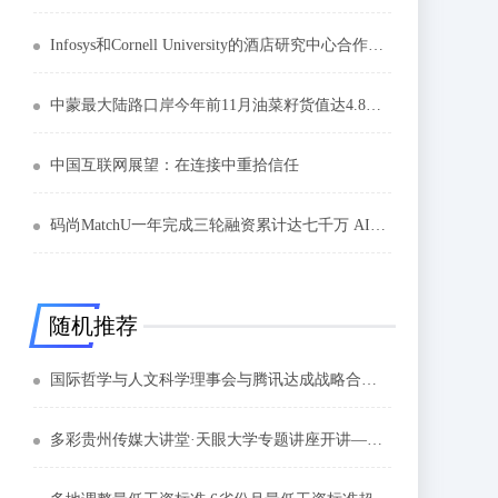
Infosys和Cornell University的酒店研究中心合作设计行业研究
中蒙最大陆路口岸今年前11月油菜籽货值达4.8亿元
中国互联网展望：在连接中重拾信任
码尚MatchU一年完成三轮融资累计达七千万 AI定制创造新体验
随机推荐
国际哲学与人文科学理事会与腾讯达成战略合作 聚焦新文创对全球数字文化产业影响
多彩贵州传媒大讲堂·天眼大学专题讲座开讲—— 书写农村产业革命精彩华章