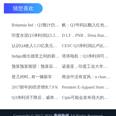
猜您喜欢
Britannia Ind：Q3预计仍然保持强劲
帆：Q3号码以翻入红色领域
印度水泥Q3净利润以5.5卢比;销量下降10.3％
D LF，PNB，Dena Bank达到52周低
认识Q4收入3.23亿美元VS $ 3.18 BN（QOQ）
CESC Q3净利润以卢比。112亿卢比
Indigo推出德里之间的新航班到昌迪加尔和斋浦尔到浦那路线
塔塔电机：Q3净利润可能会落下
预算预算期望：预算应该有一些有利的改革电子商务
诺基亚，印度工业大学研究所 - 马德拉斯促进印度农村的宽带连接
曾几何时...有一辆新车
商业中没有逆风：n chandrasekaran，tcs
2017财年的经济增长7.9％
Premiere E-Apparel Store Yellowfashion.in Forays进入Srilanka
Q3净利润下降后，威奇庄园项目下跌6.7％
Cipla可能会发布强大的Q3收益
Copyright © 2017-2021
贵州热线
All Rights Reserved