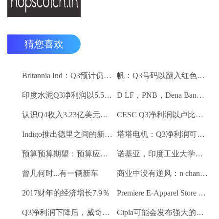
猜您喜欢
Britannia Ind：Q3预计仍然保持强劲
帆：Q3号码以翻入红色领域
印度水泥Q3净利润以5.5卢比;销量下降10.3％
D LF，PNB，Dena Bank达到52周低
认识Q4收入3.23亿美元VS $ 3.18 BN（QOQ）
CESC Q3净利润以卢比。112亿卢比
Indigo推出德里之间的新航班到昌迪加尔和斋浦尔到浦那路线
塔塔电机：Q3净利润可能会落下
预算预算期望：预算应该有一些有利的改革电子商务
诺基亚，印度工业大学研究所 - 马德拉斯促进印度农村的宽带连接
曾几何时...有一辆新车
商业中没有逆风：n chandrasekaran，tcs
2017财年的经济增长7.9％
Premiere E-Apparel Store Yellowfashion.in Forays进入Srilanka
Q3净利润下降后，威奇庄园项目下跌6.7％
Cipla可能会发布强大的Q3收益