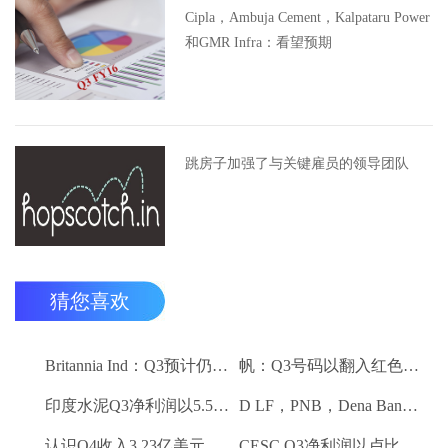
Cipla，Ambuja Cement，Kalpataru Power
和GMR Infra：看望预期
跳房子加强了与关键雇员的领导团队
猜您喜欢
Britannia Ind：Q3预计仍然保持强劲
帆：Q3号码以翻入红色领域
印度水泥Q3净利润以5.5卢比;销量下降10.3％
D LF，PNB，Dena Bank达到52周低
认识Q4收入3.23亿美元VS $ 3.18 BN（QOQ）
CESC Q3净利润以卢比。112亿卢比