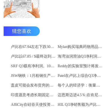
猜您喜欢
卢比在67.94左右下跌30杆，反对美元
Mylan购买瑞典药物用品Meda
卢比以67.85 / $最终达到5杆
海湾油润滑油Q3净利润卢比。26.2亿卢比
SRF Q3载有净利润。100.6亿卢比
Reddy的实验室预计将发布令人印象深刻的Q3号码
JSW钢铁：1月粗钢生产9.27 LK吨
Patel在卢比上综合Q3净利润。2.1亿卢比
盖皮可能会发布贫穷的Q3数字
每个人的经济学：衡量新的GDP
印度愿意考虑长期固定价格合同供应燃气供应：Piyush Goyal.
迈恩斯迈进4.5％;在肯尼亚获得普遍公司的控制股权
AffiCity在硅谷天使投资者和创始人获得1.2亿美元天使的资金
HIL Q3净销售额为卢比。215亿卢比