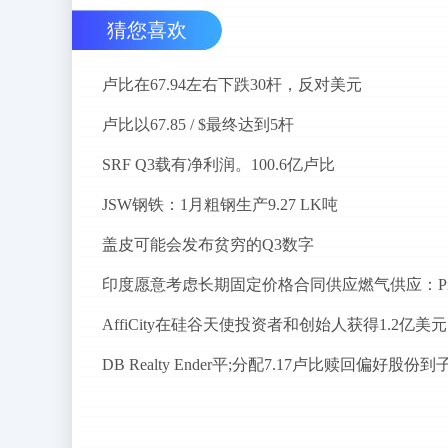
猜您喜欢
卢比在67.94左右下跌30杆，反对美元
卢比以67.85 / $最终达到5杆
SRF Q3载有净利润。100.6亿卢比
JSW钢铁：1月粗钢生产9.27 LK吨
盖皮可能会发布贫穷的Q3数字
Af