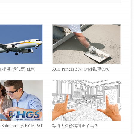
ys宣布提供“运气票”优惠
ACC Plinges 3％; Q4净跌至69％
l Solutions Q3 FY16 PAT
等待太久价格纠正了吗？