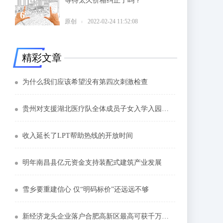
等待太久价格纠正了吗？
6
原创
2022-02-24 11:52:08
精彩文章
为什么我们应该希望没有第四次刺激检查
贵州对支援湖北医疗队全体成员子女入学入园出台八项关爱措施
收入延长了LPT帮助热线的开放时间
明年南昌县亿元资金支持装配式建筑产业发展
雪乡要重建信心 仅“明码标价”还远远不够
新经济龙头企业落户合肥高新区最高可获千万元奖励