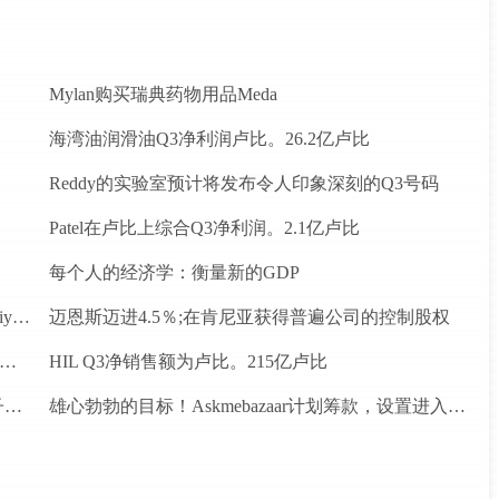
Mylan购买瑞典药物用品Meda
海湾油润滑油Q3净利润卢比。26.2亿卢比
Reddy的实验室预计将发布令人印象深刻的Q3号码
Patel在卢比上综合Q3净利润。2.1亿卢比
每个人的经济学：衡量新的GDP
印度愿意考虑长期固定价格合同供应燃气供应：Piyush Goyal.
迈恩斯迈进4.5％;在肯尼亚获得普遍公司的控制股权
fiCity在硅谷天使投资者和创始人获得1.2亿美元天使的资金
HIL Q3净销售额为卢比。215亿卢比
DB Realty Ender平;分配7.17卢比赎回偏好股份到子公司
雄心勃勃的目标！Askmebazaar计划筹款，设置进入“独角兽”俱乐部