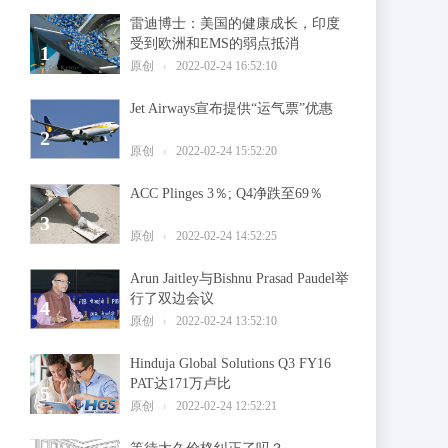
雷迪博士：美国的健康成长，印度
受到欧洲和EMS的弱点抵消
1
原创
2022-02-24 16:52:10
Jet Airways宣布提供“运气票”优惠
2
原创
2022-02-24 15:52:20
ACC Plinges 3％; Q4净跌至69％
3
原创
2022-02-24 14:52:25
Arun Jaitley与Bishnu Prasad Paudel举
行了双边会议
4
原创
2022-02-24 13:52:10
Hinduja Global Solutions Q3 FY16
PAT达171万卢比
5
原创
2022-02-24 12:52:21