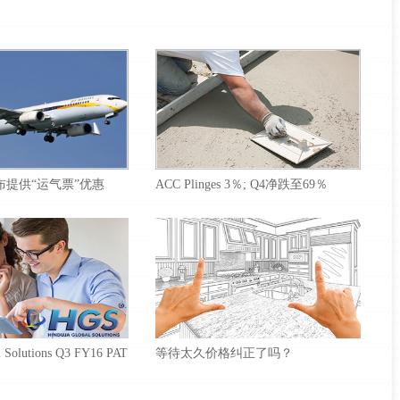
ys宣布提供“运气票”优惠
ACC Plinges 3％; Q4净跌至69％
l Solutions Q3 FY16 PAT
等待太久价格纠正了吗？