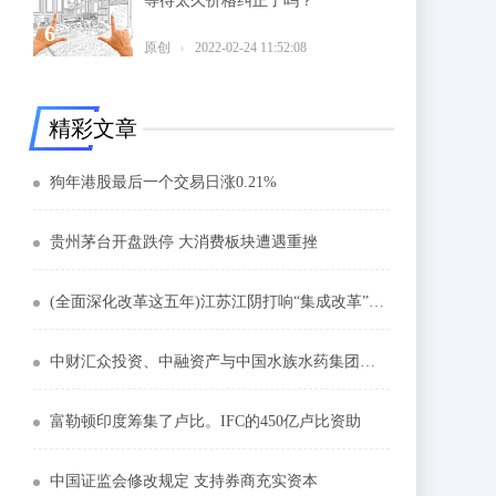
等待太久价格纠正了吗？
6
原创
2022-02-24 11:52:08
精彩文章
狗年港股最后一个交易日涨0.21%
贵州茅台开盘跌停 大消费板块遭遇重挫
(全面深化改革这五年)江苏江阴打响“集成改革”品牌 探路县域治理现代化建设
中财汇众投资、中融资产与中国水族水药集团洽谈合作事宜
富勒顿印度筹集了卢比。IFC的450亿卢比资助
中国证监会修改规定 支持券商充实资本