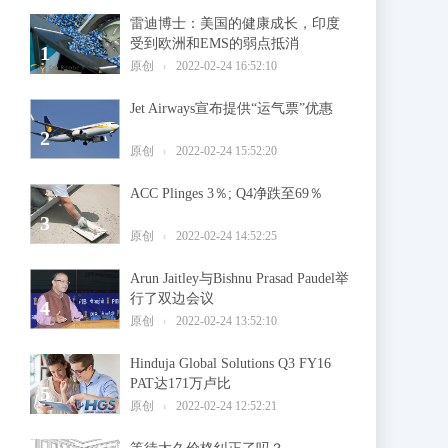
雷迪博士：美国的健康成长，印度
受到欧洲和EMS的弱点抵消
1
原创
2022-02-24 16:52:10
Jet Airways宣布提供“运气票”优惠
2
原创
2022-02-24 15:52:20
ACC Plinges 3％; Q4净跌至69％
3
原创
2022-02-24 14:52:25
Arun Jaitley与Bishnu Prasad Paudel举
行了双边会议
4
原创
2022-02-24 13:52:10
Hinduja Global Solutions Q3 FY16
PAT达171万卢比
5
原创
2022-02-24 12:52:21