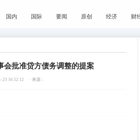
国内
国际
要闻
原创
经济
财
1％;董事会批准贷方债务调整的提案
23 16:52:12
来源：