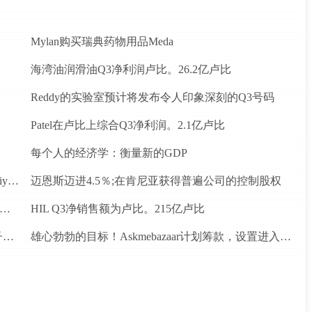
Mylan购买瑞典药物用品Meda
海湾油润滑油Q3净利润卢比。26.2亿卢比
Reddy的实验室预计将发布令人印象深刻的Q3号码
Patel在卢比上综合Q3净利润。2.1亿卢比
每个人的经济学：衡量新的GDP
印度愿意考虑长期固定价格合同供应燃气供应：Piyush Goyal.
迈恩斯迈进4.5％;在肯尼亚获得普遍公司的控制股权
fiCity在硅谷天使投资者和创始人获得1.2亿美元天使的资金
HIL Q3净销售额为卢比。215亿卢比
DB Realty Ender平;分配7.17卢比赎回偏好股份到子公司
雄心勃勃的目标！Askmebazaar计划筹款，设置进入“独角兽”俱乐部