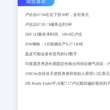
猜您喜欢
卢比在67.94左右下跌30杆，反对美元
卢比以67.85 / $最终达到5杆
SRF Q3载有净利润。100.6亿卢比
JSW钢铁：1月粗钢生产9.27 LK吨
盖皮可能会发布贫穷的Q3数字
Af