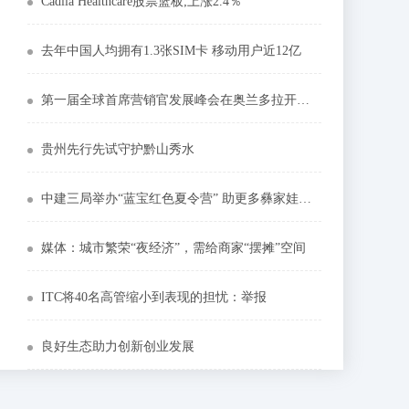
Cadila Healthcare股票篮板;上涨2.4％
去年中国人均拥有1.3张SIM卡 移动用户近12亿
第一届全球首席营销官发展峰会在奥兰多拉开序幕
贵州先行先试守护黔山秀水
中建三局举办“蓝宝红色夏令营” 助更多彝家娃走出大山看世界
媒体：城市繁荣“夜经济”，需给商家“摆摊”空间
ITC将40名高管缩小到表现的担忧：举报
良好生态助力创新创业发展