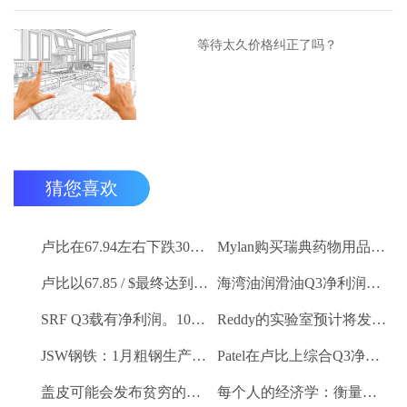
等待太久价格纠正了吗？
猜您喜欢
卢比在67.94左右下跌30杆，反对美元
Mylan购买瑞典药物用品Meda
卢比以67.85 / $最终达到5杆
海湾油润滑油Q3净利润卢比。26.2亿卢比
SRF Q3载有净利润。100.6亿卢比
Reddy的实验室预计将发布令人印象深刻的Q3号码
JSW钢铁：1月粗钢生产9.27 LK吨
Patel在卢比上综合Q3净利润。2.1亿卢比
盖皮可能会发布贫穷的Q3数字
每个人的经济学：衡量新的GDP