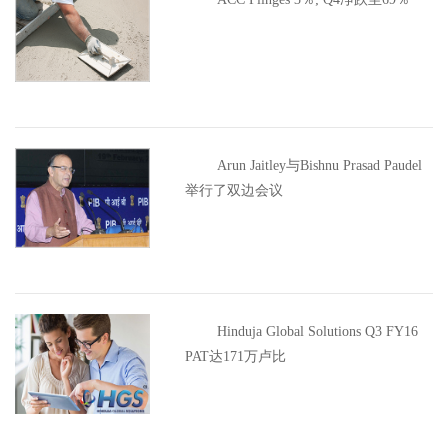
Arun Jaitley与Bishnu Prasad Paudel
举行了双边会议
Hinduja Global Solutions Q3 FY16
PAT达171万卢比