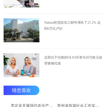
Nabard的贷款在21财年增长了25.2% 达
到6万亿卢比
总部位于伦敦的OLIO斥资3620万欧元处
理食物垃圾
猜您喜欢
贵定县开展现代农业产业“稻+N”田间示范技术培训
贵州省首届社会工作实务技能大赛启动