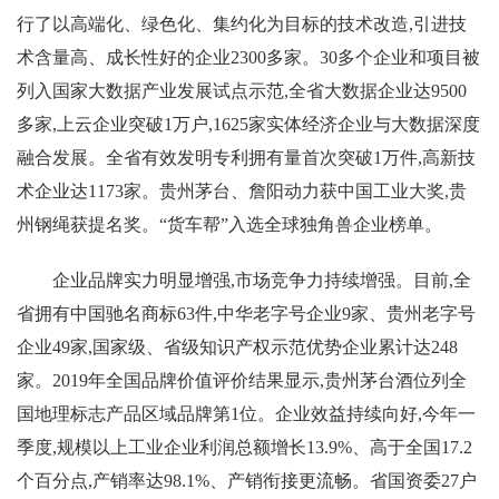
行了以高端化、绿色化、集约化为目标的技术改造,引进技
术含量高、成长性好的企业2300多家。30多个企业和项目被
列入国家大数据产业发展试点示范,全省大数据企业达9500
多家,上云企业突破1万户,1625家实体经济企业与大数据深度
融合发展。全省有效发明专利拥有量首次突破1万件,高新技
术企业达1173家。贵州茅台、詹阳动力获中国工业大奖,贵
州钢绳获提名奖。“货车帮”入选全球独角兽企业榜单。
企业品牌实力明显增强,市场竞争力持续增强。目前,全
省拥有中国驰名商标63件,中华老字号企业9家、贵州老字号
企业49家,国家级、省级知识产权示范优势企业累计达248
家。2019年全国品牌价值评价结果显示,贵州茅台酒位列全
国地理标志产品区域品牌第1位。企业效益持续向好,今年一
季度,规模以上工业企业利润总额增长13.9%、高于全国17.2
个百分点,产销率达98.1%、产销衔接更流畅。省国资委27户