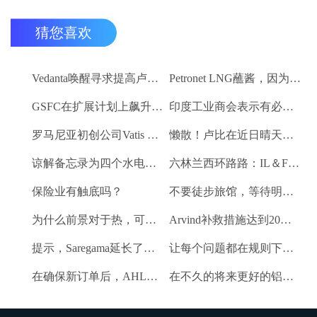
猜您喜欢
Vedanta唤醒寻求提高卢比。25-30亿卢比
Petronet LNG蘸酱，因为RBI禁令新鲜FII购买
GSFC在扩展计划上飙升2％
印度工业商会表示有必要进一步推动家庭消费和私人投资
罗马尼亚初创公司Vatis Tech为其人工智能在线语音识别平台筹集了20万欧元
懒散！卢比在近日晴天结束
谅解备忘录为四个水电项目的发展，总容量为293兆瓦
六林兰西环路路：IL＆FS运输汇编2％
保险业有触底吗？
不要徒步旅馆，等待明确的工资和价格通胀迹象，IMF告诉喂养
为什么前景对于热，可再生和石油和天然气项目稳定？
Arvind补救措施达到20％的上路
提示，Saregama延长了强大的卷
让每个问题都在规则下讨论议会：PM Modi.
在确保新订单后，AHLUWALIA合同率获3％
在不久的将来更好的铝业股票的时间？