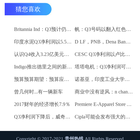
猜您喜欢
Britannia Ind：Q3预计仍然保持强劲
帆：Q3号码以翻入红色领域
印度水泥Q3净利润以5.5卢比;销量下降10.3％
D LF，PNB，Dena Bank达到52周低
认识Q4收入3.23亿美元VS $ 3.18 BN（QOQ）
CESC Q3净利润以卢比。112亿卢比
Indigo推出德里之间的新航班到昌迪加尔和斋浦尔到浦那路线
塔塔电机：Q3净利润可能会落下
预算预算期望：预算应该有一些有利的改革电子商务
诺基亚，印度工业大学研究所 - 马德拉斯促进印度农村的宽带连接
曾几何时...有一辆新车
商业中没有逆风：n chandrasekaran，tcs
2017财年的经济增长7.9％
Premiere E-Apparel Store Yellowfashion.in Forays进入Srilanka
Q3净利润下降后，威奇庄园项目下跌6.7％
Cipla可能会发布强大的Q3收益
Copyright © 2017-2021
贵州热线
All Rights Reserved