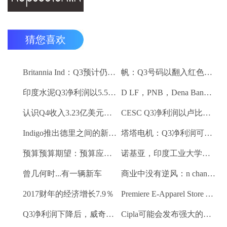
猜您喜欢
Britannia Ind：Q3预计仍然保持强劲
帆：Q3号码以翻入红色领域
印度水泥Q3净利润以5.5卢比;销量下降10.3％
D LF，PNB，Dena Bank达到52周低
认识Q4收入3.23亿美元VS $ 3.18 BN（QOQ）
CESC Q3净利润以卢比。112亿卢比
Indigo推出德里之间的新航班到昌迪加尔和斋浦尔到浦那路线
塔塔电机：Q3净利润可能会落下
预算预算期望：预算应该有一些有利的改革电子商务
诺基亚，印度工业大学研究所 - 马德拉斯促进印度农村的宽带连接
曾几何时...有一辆新车
商业中没有逆风：n chandrasekaran，tcs
2017财年的经济增长7.9％
Premiere E-Apparel Store Yellowfashion.in Forays进入Srilanka
Q3净利润下降后，威奇庄园项目下跌6.7％
Cipla可能会发布强大的Q3收益