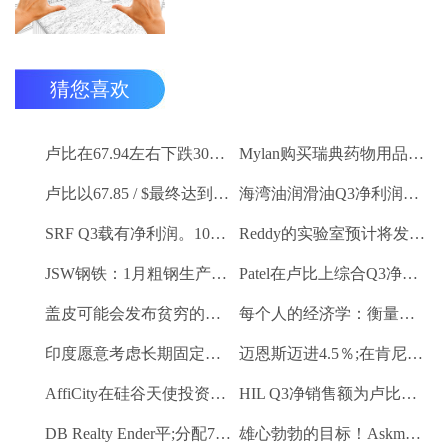
猜您喜欢
卢比在67.94左右下跌30杆，反对美元
Mylan购买瑞典药物用品Meda
卢比以67.85 / $最终达到5杆
海湾油润滑油Q3净利润卢比。26.2亿卢比
SRF Q3载有净利润。100.6亿卢比
Reddy的实验室预计将发布令人印象深刻的Q3号码
JSW钢铁：1月粗钢生产9.27 LK吨
Patel在卢比上综合Q3净利润。2.1亿卢比
盖皮可能会发布贫穷的Q3数字
每个人的经济学：衡量新的GDP
印度愿意考虑长期固定价格合同供应燃气供应：Piyush Goyal.
迈恩斯迈进4.5％;在肯尼亚获得普遍公司的控制股权
AffiCity在硅谷天使投资者和创始人获得1.2亿美元天使的资金
HIL Q3净销售额为卢比。215亿卢比
DB Realty Ender平;分配7.17卢比赎回偏好股份到子公司
雄心勃勃的目标！Askmebazaar计划筹款，设置进入“独角兽”俱乐部