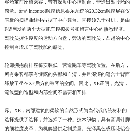
客舱茧前座椅乘客，带有深度中心控制台，营造出驾驶舱的
感觉。新的Incontrol触摸信息娱乐系统的20.32cm触摸屏在仪
表板的扫描曲线中占据了中心舞台。直接领先于司机，是由
F型启发的两个大型跑车模拟拨号和留言中心的熟悉程度。
驾驶员握住厚度的运动方向盘，旁边的驾驶员，凸起的中心
控制台增加了驾驶舱的感觉。
轮廓拥抱前排座椅安装低，营造跑车等驾驶位置。在后方，
所有乘客都享有慷慨的头部和血清，并且深深的缝合士背面
释放了坐在XE后方的乘客的空间。因此，XE证明，光滑，
流线型的造型和内部空间不需要相互排
斥。XE，内部建筑的柔软的自然形式为当代或传统材料的
选择提供了选择，并选择了一种。技术织物，具有音调针脚
的细粒度皮革，为机舱提供定制质量。光泽黑色或压花铝合