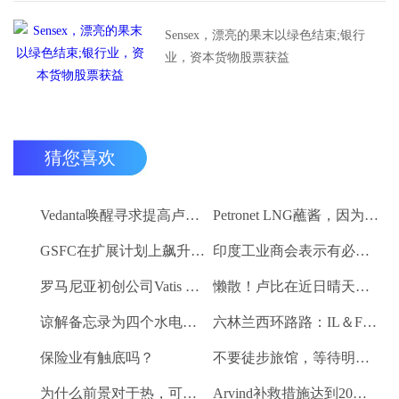
Sensex，漂亮的果末以绿色结束;银行
业，资本货物股票获益
猜您喜欢
Vedanta唤醒寻求提高卢比。25-30亿卢比
Petronet LNG蘸酱，因为RBI禁令新鲜FII购买
GSFC在扩展计划上飙升2％
印度工业商会表示有必要进一步推动家庭消费和私人投资
罗马尼亚初创公司Vatis Tech为其人工智能在线语音识别平台筹集了20万欧元
懒散！卢比在近日晴天结束
谅解备忘录为四个水电项目的发展，总容量为293兆瓦
六林兰西环路路：IL＆FS运输汇编2％
保险业有触底吗？
不要徒步旅馆，等待明确的工资和价格通胀迹象，IMF告诉喂养
为什么前景对于热，可再生和石油和天然气项目稳定？
Arvind补救措施达到20％的上路