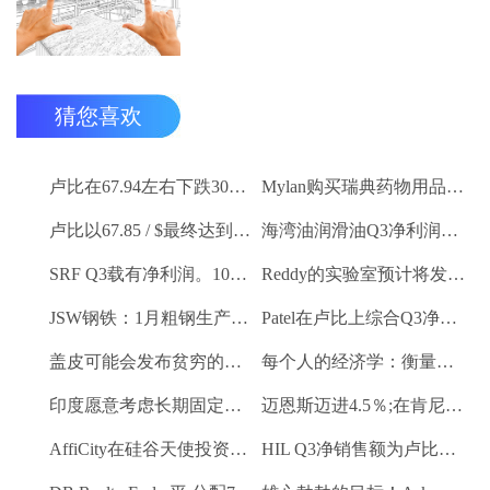
猜您喜欢
卢比在67.94左右下跌30杆，反对美元
Mylan购买瑞典药物用品Meda
卢比以67.85 / $最终达到5杆
海湾油润滑油Q3净利润卢比。26.2亿卢比
SRF Q3载有净利润。100.6亿卢比
Reddy的实验室预计将发布令人印象深刻的Q3号码
JSW钢铁：1月粗钢生产9.27 LK吨
Patel在卢比上综合Q3净利润。2.1亿卢比
盖皮可能会发布贫穷的Q3数字
每个人的经济学：衡量新的GDP
印度愿意考虑长期固定价格合同供应燃气供应：Piyush Goyal.
迈恩斯迈进4.5％;在肯尼亚获得普遍公司的控制股权
AffiCity在硅谷天使投资者和创始人获得1.2亿美元天使的资金
HIL Q3净销售额为卢比。215亿卢比