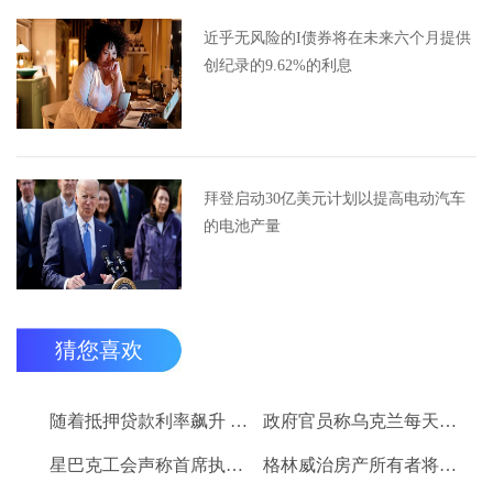
近乎无风险的I债券将在未来六个月提供
创纪录的9.62%的利息
拜登启动30亿美元计划以提高电动汽车
的电池产量
猜您喜欢
随着抵押贷款利率飙升 房屋负担能力几乎是有记录以来最差的
政府官员称乌克兰每天约有15万人使用SpaceX的Starlink互联网服务
星巴克工会声称首席执行官舒尔茨“威胁要扣留”福利违反了劳动法
格林威治房产所有者将接受比特币或以太坊加密货币作为650万美元房产的付款